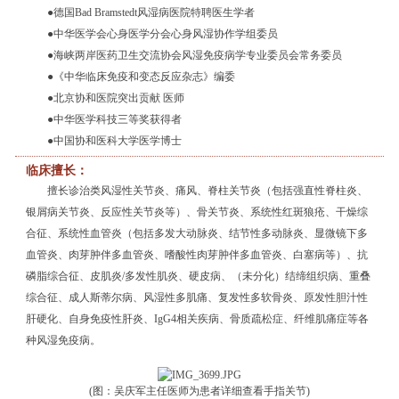
●德国Bad Bramstedt风湿病医院特聘医生学者
●中华医学会心身医学分会心身风湿协作学组委员
●海峡两岸医药卫生交流协会风湿免疫病学专业委员会常务委员
●《中华临床免疫和变态反应杂志》编委
●北京协和医院突出贡献 医师
●中华医学科技三等奖获得者
●中国协和医科大学医学博士
临床擅长：
擅长诊治类风湿性关节炎、痛风、脊柱关节炎（包括强直性脊柱炎、
银屑病关节炎、反应性关节炎等）、骨关节炎、系统性红斑狼疮、干燥综
合征、系统性血管炎（包括多发大动脉炎、结节性多动脉炎、显微镜下多
血管炎、肉芽肿伴多血管炎、嗜酸性肉芽肿伴多血管炎、白塞病等）、抗
磷脂综合征、皮肌炎/多发性肌炎、硬皮病、（未分化）结缔组织病、重叠
综合征、成人斯蒂尔病、风湿性多肌痛、复发性多软骨炎、原发性胆汁性
肝硬化、自身免疫性肝炎、IgG4相关疾病、骨质疏松症、纤维肌痛症等各
种风湿免疫病。
(图：吴庆军主任医师为患者详细查看手指关节)