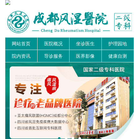
网站首页
医院概况
坐诊医生
护理园地
院内资讯
导诊服务
医界影像
健康自测
近期有非正规医院盗用我院图片宣传，我院将追究法律
我院关节PRP技术，促进川内风湿病诊断精度......
我院陈建春主任荣获"十大名医"称号...