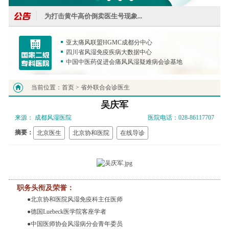
为打击黄牛高价倒卖医生号现象...
国家风湿病数据中心痛风研究基地落户我院...
亚太痛风联盟HGMC成都分中心
四川省风湿免疫疾病大数据中心
IA免疫吸附技术落户我院，取得显著疗效...
中国中医药促进会痛风风湿疑难病会诊基地
我院成四川省针刀镜技术落户医院...
当前位置：
首页 >
省外联合会诊医生
近期有非正规医院盗用我院图片宣传，我院将追究法律
吴庆军
我院关节PRP技术，促进川内风湿病诊断精度......
来源： 成都风湿医院
医院电话：028-86117707
摘要：
北京医生
北京协和医院
在线导诊
我院陈建春主任荣获"十大名医"称号...
为打击黄牛高价倒卖医生号现象...
国家风湿病数据中心痛风研究基地落户我院...
职务头衔及荣誉：
IA免疫吸附技术落户我院，取得显著疗效...
●北京协和医院风湿免疫科主任医师
●德国Luebeck医学院客座学者
我院成四川省针刀镜技术落户医院...
●中国医师协会风湿病分会青年委员