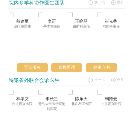
院内多学科协作医生团队
换一批
更多
戴建军
李正
王晓琴
崔光香
治疗室医生
手术室主任
麻醉科主任
功能科主任
导诊服务
直拨通话
健康自测
特邀省外联合会诊医生
换一批
更多
林孝义
李长贵
陈乐天
刘德云
台北振兴医院
青岛大学医学院附
北京友谊医院
北京复兴医院
国
属医院