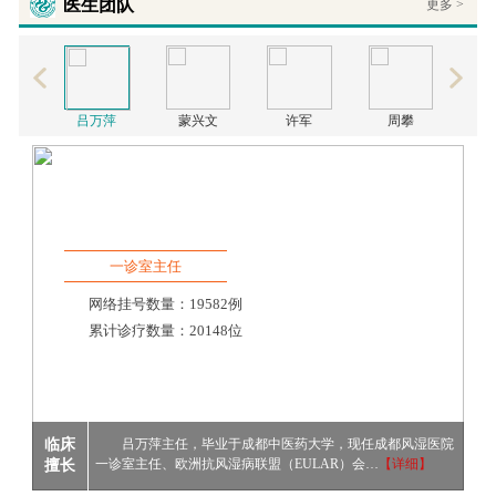
医生团队
更多 >
吕万萍
蒙兴文
许军
周攀
一诊室主任
网络挂号数量：19582例
累计诊疗数量：20148位
临床
吕万萍主任，毕业于成都中医药大学，现任成都风湿医院
擅长
一诊室主任、欧洲抗风湿病联盟（EULAR）会…
【详细】