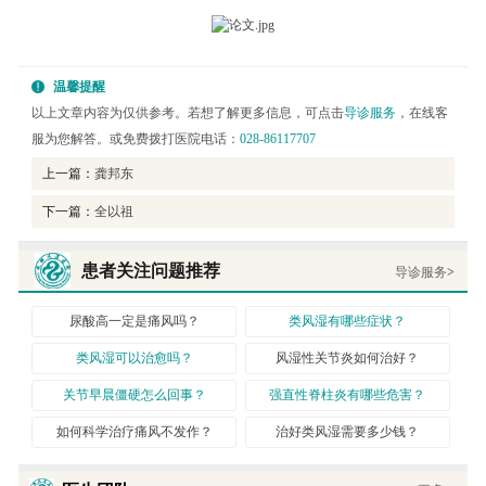
温馨提醒
以上文章内容为仅供参考。若想了解更多信息，可点击
导诊服务
，在线客
服为您解答。或免费拨打医院电话：
028-86117707
上一篇：
龚邦东
下一篇：
全以祖
患者关注问题推荐
导诊服务
>
尿酸高一定是痛风吗？
类风湿有哪些症状？
类风湿可以治愈吗？
风湿性关节炎如何治好？
关节早晨僵硬怎么回事？
强直性脊柱炎有哪些危害？
如何科学治疗痛风不发作？
治好类风湿需要多少钱？