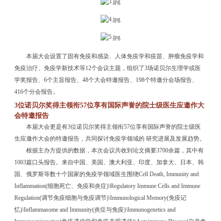
本届大会设置了固有免疫和感染、人体免疫学和疫苗、肿瘤免疫学和
免疫治疗、免疫学新技术等12个会议主题，组织了3场诺贝尔生理学或医
学奖报告、6个主旨报告、48个大会特邀报告、198个特邀分会场报告、
416个分会报告。
3位诺贝尔奖得主领衔57位享有国际声誉的院士级医生应邀作大
会特邀报告
本届大会更是有3位诺贝尔奖得主领衔57位享有国际声誉的院士级医
生应邀作大会的特邀报告，共同探讨免疫学领域的 研究进展及发展趋势。
根据主办方提供的数据，本次会议共收到论文摘要3700余篇，其中有
1003篇口头报告。来自中国、美国、澳大利亚、印度、加拿大、日本、韩
国、俄罗斯等数十个国家的免疫学领域医生围绕Cell Death, Immunity and
Inflammation(细胞死亡、免疫和炎症)\Regulatory Immune Cells and Immune
Regulation(调节免疫细胞与免疫调节)\Immunological Memory(免疫记
忆)\Inflammasome and Immunity(炎症与免疫)\Immunogenetics and