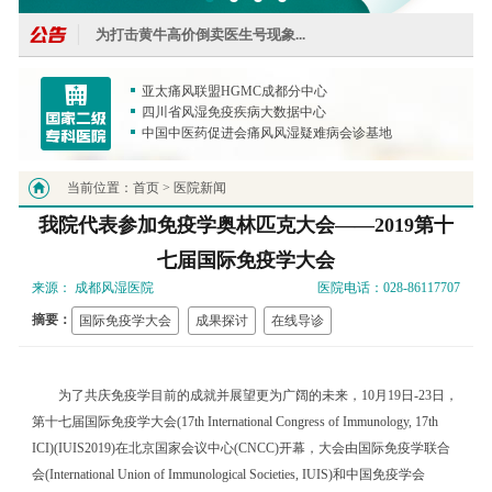
为打击黄牛高价倒卖医生号现象...
国家风湿病数据中心痛风研究基地落户我院...
亚太痛风联盟HGMC成都分中心
四川省风湿免疫疾病大数据中心
IA免疫吸附技术落户我院，取得显著疗效...
中国中医药促进会痛风风湿疑难病会诊基地
我院成四川省针刀镜技术落户医院...
当前位置：
首页 >
医院新闻
近期有非正规医院盗用我院图片宣传，我院将追究法律
我院代表参加免疫学奥林匹克大会——2019第十
我院关节PRP技术，促进川内风湿病诊断精度......
七届国际免疫学大会
来源： 成都风湿医院
医院电话：028-86117707
我院陈建春主任荣获"十大名医"称号...
摘要：
国际免疫学大会
成果探讨
在线导诊
为打击黄牛高价倒卖医生号现象...
国家风湿病数据中心痛风研究基地落户我院...
为了共庆免疫学目前的成就并展望更为广阔的未来，10月19日-23日，
IA免疫吸附技术落户我院，取得显著疗效...
第十七届国际免疫学大会(17th International Congress of Immunology, 17th
ICI)(IUIS2019)在北京国家会议中心(CNCC)开幕，大会由国际免疫学联合
我院成四川省针刀镜技术落户医院...
会(International Union of Immunological Societies, IUIS)和中国免疫学会