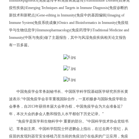
Immunoepigenetics(免疫遗传学和免疫表观遗传)\Autoimmune Disease(自身免
疫性疾病)\Emerging Techniques and Targets in Immune Diagnosis(免疫诊断的
新技术和新靶点)\Gene-editing in Immunity(免疫中的基因编辑)\Imaging of
Immune System(免疫系统成像)\Omics and Bioinformatics in Immunity(免疫组
学与生物信息学)\Immunopharmacology(免疫药理学)\Traditional Medicine and
Immunity(中医与免疫)做了主题报告，其中与风湿免疫疾病相关论文报告
有一百多篇。
中国免疫学会常务副秘书长、中国医学科学院基础医学研究所所长黄
波表示:“中国免疫学会非常重视国际合作，一直积极参与国际免疫学联合
会事务，自2013年获得本届大会举办权，中国免疫学会为大会准备近7
年，本次大会的参会人数和报告人水平都创下历史记录。”
“免疫学是医学和生物科学中 重要的部分。”中国科学技术协会党组书
记、常务副主席、中国科学院院士怀进鹏会上指出，在过去两个世纪，从
疫苗的发现到器官安全移植乃至当前的免疫治疗在临床的广泛应用，免疫