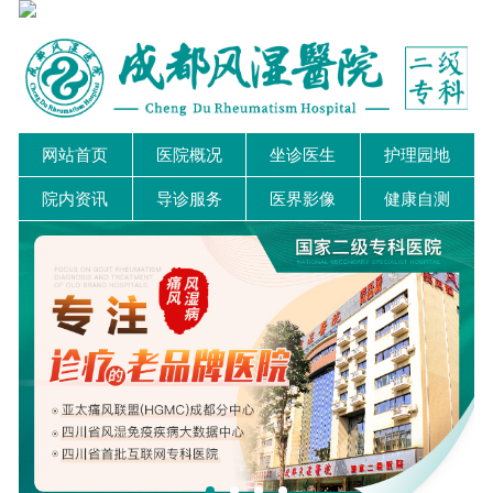
网站首页
医院概况
坐诊医生
护理园地
院内资讯
导诊服务
医界影像
健康自测
近期有非正规医院盗用我院图片宣传，我院将追究法律
我院关节PRP技术，促进川内风湿病诊断精度......
我院陈建春主任荣获"十大名医"称号...