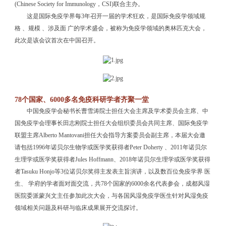
(Chinese Society for Immunology，CSI)联合主办。
这是国际免疫学界每3年召开一届的学术狂欢，是国际免疫学领域规
格 、规模 、涉及面 广的学术盛会，被称为免疫学领域的奥林匹克大会，
此次是该会议首次在中国召开。
78个国家、6000多名免疫科研学者齐聚一堂
中国免疫学会秘书长曹雪涛院士担任大会主席及学术委员会主席、中
国免疫学会理事长田志刚院士担任大会组织委员会共同主席、国际免疫学
联盟主席Alberto Mantovani担任大会指导方案委员会副主席，本届大会邀
请包括1996年诺贝尔生物学或医学奖获得者Peter Doherty 、2011年诺贝尔
生理学或医学奖获得者Jules Hoffmann、2018年诺贝尔生理学或医学奖获得
者Tasuku Honjo等3位诺贝尔奖得主发表主旨演讲，以及数百位免疫学界 医
生、 学府的学者面对面交流，共78个国家的6000余名代表参会，成都风湿
医院委派蒙兴文主任参加此次大会，与各国风湿免疫学医生针对风湿免疫
领域相关问题及科研与临床成果展开交流探讨。