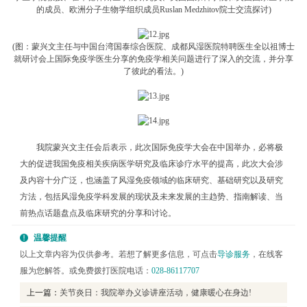
的成员、欧洲分子生物学组织成员Ruslan Medzhitov院士交流探讨)
(图：蒙兴文主任与中国台湾国泰综合医院、成都风湿医院特聘医生全以祖博士
就研讨会上国际免疫学医生分享的免疫学相关问题进行了深入的交流，并分享
了彼此的看法。)
我院蒙兴文主任会后表示，此次国际免疫学大会在中国举办，必将极
大的促进我国免疫相关疾病医学研究及临床诊疗水平的提高，此次大会涉
及内容十分广泛，也涵盖了风湿免疫领域的临床研究、基础研究以及研究
方法，包括风湿免疫学科发展的现状及未来发展的主趋势、指南解读、当
前热点话题盘点及临床研究的分享和讨论。
温馨提醒
以上文章内容为仅供参考。若想了解更多信息，可点击
导诊服务
，在线客
服为您解答。或免费拨打医院电话：
028-86117707
上一篇：
关节炎日：我院举办义诊讲座活动，健康暖心在身边!