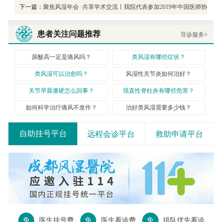
下一篇：
聚焦风湿年会 ·共享学术交流丨我院代表参加2019年中国医师协
会风湿免疫科医师分会学术年会
患者关注问题推荐
导诊服务
>
尿酸高一定是痛风吗？
类风湿有哪些症状？
类风湿可以治愈吗？
风湿性关节炎如何治好？
关节早晨僵硬怎么回事？
强直性脊柱炎有哪些危害？
如何科学治疗痛风不发作？
治好类风湿需要多少钱？
自助挂号平台
远程会诊平台
救助申请平台
免
医生挂号费
免
医生看诊费
免
排队优先看诊