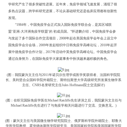
学研究产生了很多突破性进展。近年来，免疫学领域飞速发展，涌现了很
多热点议题，跨学科研究进展，不论从基础研究还是临床应用都有创新性
发现。
“1984年，中国免疫学会正式加入国际免疫学联合会，是其区域联
盟‘亚洲-大洋洲免疫学联盟’的 初成员国。”怀进鹏介绍，中国免疫学会参
与发起了多个国际合作交流项目，2008年起在美国免疫学会年会上设立中
国免疫学会分会场，2009年发起组织中日韩免疫学高峰论坛，2010年起开
展中德免疫学合作计划，2017年启动中英免疫学高峰论坛。中国免疫学会
通过自身努力，在国际免疫学大家庭事务中扮演越来越积极的角色。
(图：我院蒙兴文主任与2011年诺贝尔生理学或医学奖获得者、法国科学院院
长、美利坚合众国科学院外籍院士、斯特拉斯堡大学高级研究所发展生物学系
主任、CNRS名誉研究主任Jules Hoffmann院士交流探讨)
(图：在听完国际免疫学医生Michael Ratcliffe先生讲演之后，我院蒙兴文主任与
Michael Ratcliffe先生进行了与免疫学相关问题进行了交流、交换意见。)
(图：蒙兴文主任与美国微生物学研究院院士、俄罗斯科学院外籍院士、耶鲁大
学医学院教授、霍华德休斯医学院研究员、美国国家科学院和美国国家医学院