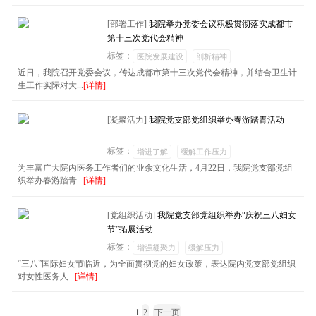
[部署工作]
我院举办党委会议积极贯彻落实成都市
第十三次党代会精神
标签：
医院发展建设
剖析精神
近日，我院召开党委会议，传达成都市第十三次党代会精神，并结合卫生计
生工作实际对大...
[详情]
[凝聚活力]
我院党支部党组织举办春游踏青活动
标签：
增进了解
缓解工作压力
为丰富广大院内医务工作者们的业余文化生活，4月22日，我院党支部党组
织举办春游踏青...
[详情]
[党组织活动]
我院党支部党组织举办“庆祝三八妇女
节”拓展活动
标签：
增强凝聚力
缓解压力
“三八”国际妇女节临近，为全面贯彻党的妇女政策，表达院内党支部党组织
对女性医务人...
[详情]
1
2
下一页