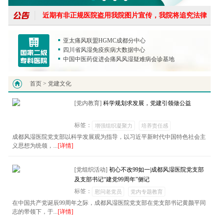
近期有非正规医院盗用我院图片宣传，我院将追究法律
为打击黄牛高价倒卖医生号现象...
亚太痛风联盟HGMC成都分中心
四川省风湿免疫疾病大数据中心
近期有非正规医院盗用我院图片宣传，我院将追究法律
中国中医药促进会痛风风湿疑难病会诊基地
为打击黄牛高价倒卖医生号现象...
首页
> 党建文化
[党内教育]
科学规划求发展，党建引领做公益
标签：
增强组织凝聚力
培养责任感
成都风湿医院党支部以科学发展观为指导，以习近平新时代中国特色社会主
义思想为统领，...
[详情]
[党组织活动]
初心不改99如一|成都风湿医院党支部
及支部书记“建党99周年”侧记
标签：
慰问老党员
党内专题教育
在中国共产党诞辰99周年之际，成都风湿医院党支部在党支部书记黄颜平同
志的带领下，于...
[详情]